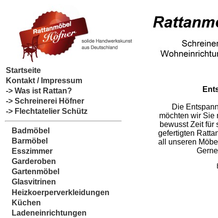
Startseite
Kontakt / Impressum
Ent
-> Was ist Rattan?
-> Schreinerei Höfner
Die Entspannu
-> Flechtatelier Schütz
möchten wir Sie 
bewusst Zeit fü
Badmöbel
gefertigten Ratta
Barmöbel
all unseren Möbe
Gerne 
Esszimmer
Garderoben
Gartenmöbel
Glasvitrinen
Heizkoerperverkleidungen
Küchen
Ladeneinrichtungen