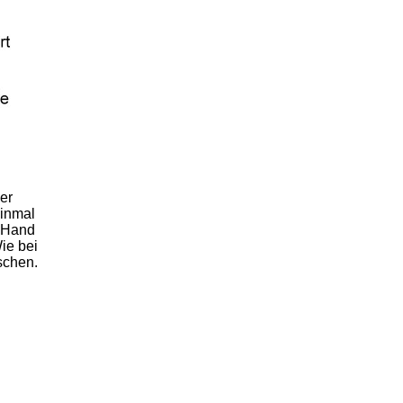
er
einmal
n Hand
ie bei
schen.