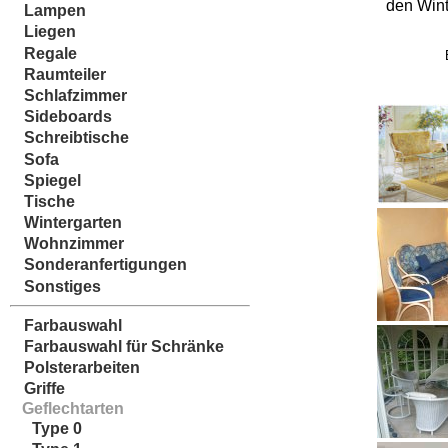
den Wint
Lampen
Liegen
Regale
Raumteiler
Schlafzimmer
Sideboards
Schreibtische
Sofa
Spiegel
Tische
Wintergarten
Wohnzimmer
Sonderanfertigungen
Sonstiges
Farbauswahl
Farbauswahl für Schränke
Polsterarbeiten
Griffe
Geflechtarten
Type 0