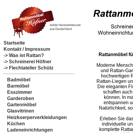
Startseite
Kontakt / Impressum
Rattanmöbel fü
-> Was ist Rattan?
-> Schreinerei Höfner
Moderne Menschen
-> Flechtatelier Schütz
und Rattan-Garn
hochwertigen R
Badmöbel
Rattan-Liegen un
Barmöbel
Die eleganten Fl
schaffen auch
Esszimmer
können. In m
Garderoben
entspannen un
Gartenmöbel
Natürlichkeit, 
Glasvitrinen
Heizkoerperverkleidungen
Erleben Sie das
Küchen
individuelle u
komplette Ratta
Ladeneinrichtungen