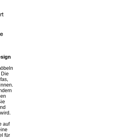
esign
möbeln
 Die
fas,
innen.
ondern
ßen
Sie
und
wird.
e auf
eine
l für