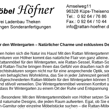
r den Wintergarten – Natürlicher Charme und exklusives D
 holen sich die Natur ins Haus! Mit den Rattan Wintergarten
ituren von Höfner kommt das natürliche Flair von ganz alleine.
attanmöbel für den Wintergarten, wie Rattan-Sessel, Rattan-So
d Rattan-Tische bringen Ihnen das Gefühl von draußen nach dr
echtstrukturen sorgen nicht nur für eine ansprechende Optik, s
 ein behagliches Wohnklima, das Sie in jeder Jahreszeit genie
aßgeschneiderten Rattan-Möbeln für den Wintergarten können 
d stilvoll verweilen. Die Wintergartenmöbel vereinen Komfort 
sodass Ihr Wintergarten zu einem Ort der Ruhe und Entspannung 
 Besondere: Mit den Wintergartenmöbeln von Höfner setzen Si
nd naturnahe Designs, die jeden Raum aufwerten. Egal, ob Sie 
n-Garnitur oder einzelne Möbelstücke suchen – die Rattan-Möbe